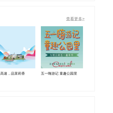
查看更多>
苏高速，品茉莉香
五一嗨游记 童趣公园里