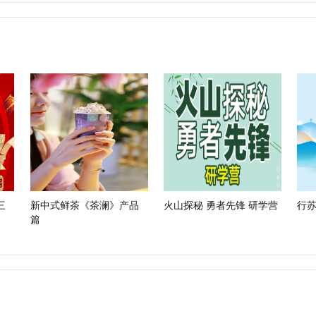
三
新中式鲜茶《茶澜》产品
火山探秘 勇者先锋 研学营
行
篇