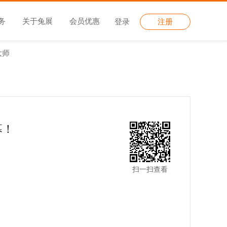
务
关于兔展
会员优惠
登录
注册
大师
幕！
扫一扫查看